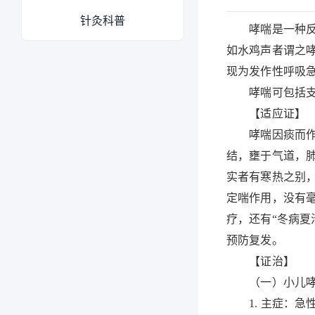
针灸科普
哮喘是一种反复
如水鸡声者谓之
现为发作性呼吸
哮喘可包括支气
【适应证】
哮喘因痰而作，
结，壅于气道，
实者有寒热之别
定喘作用，没有
疗，还有“冬病
预防复发。
【证治】
（一）小儿哮
1. 主症：急