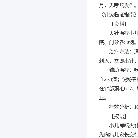
月，无哮喘发作。
《针灸临证指南》P
【资料】
火针治疗小儿咳喘1
院、门诊各50例
治疗方法：深浅
刺入，立即出针，
辅助治疗：咽喉
血2~3滴；便秘
在背部颈椎6~7
止。
疗效分析：100
【按语】
小儿哮喘火针疗
先向病儿家长交