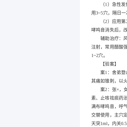
（1）急性发作
用3~5穴，隔日
（2）应用第二
哮鸣音消失后，改
辅助治疗：风寒
注射，常用醋酸
1~2穴。
【验案】
案1：舍弟登山
其痛如锥刺，以
案2：张×，女3
素、止咳祛痰药治
满布哮鸣音，呼
交替使用，主穴
天突1ml，内关0