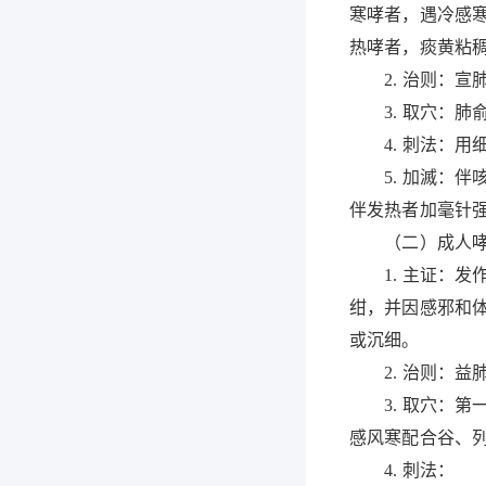
寒哮者，遇冷感
热哮者，痰黄粘
2. 治则：宣
3. 取穴：肺
4. 刺法：用细
5. 加滅：伴
伴发热者加毫针
（二）成人哮
1. 主证：发
绀，并因感邪和
或沉细。
2. 治则：益
3. 取穴：第
感风寒配合谷、
4. 刺法：