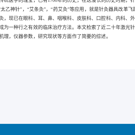
传统医学的瑰宝，已有1700年的历史，在这漫长的历史时期，
，“太乙神针”，“艾条灸”，“药艾灸”等应用，就是针灸器具改
灸，现已在眼科、耳、鼻、咽喉科、皮肤科、口腔科、内科、
成为一种行之有效的临床治疗方法。本文检索了近二十年激光
机理，仪器参数，研究现状等方面作了简要的综述。