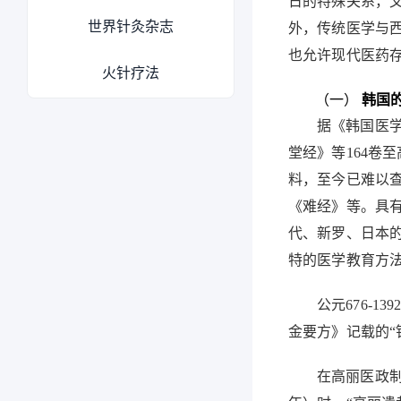
日的特殊关系，又
世界针灸杂志
外，传统医学与
也允许现代医药
火针疗法
（一）
韩国
据《韩国医
堂经》等
164
卷至
料，至今已难以
《难经》等。具
代、新罗、日本
特的医学教育方
公元
676
-
139
金要方》记载的
“
在高丽医政