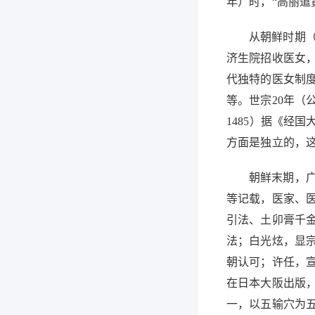
年）时，
“
高丽遣
从朝鲜时期
济生院招收医女
代独特的医女制
等。世宗
20
年（
1485
）据《经国
方面是独立的，
朝鲜末期，
等记载，医家、
引法、土卯膏千
法；白光炫，显
朝认可；许任，
在日本大阪出版
一，以五输穴为