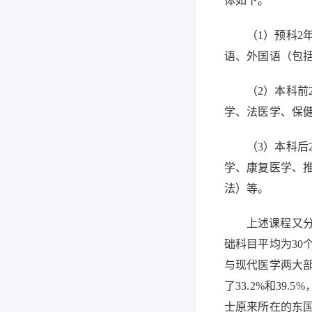
体如下。
（
1
）预科
2
语、外国语
（
包
（
2
）本科前
学、法医学、保
（
3
）本科后
学、康复医学、
法
）
等。
上述课程又
础科目平均为
30
与现代医学两大
了
33
.
2
%
和
39
.
5
%
士原来所在的东