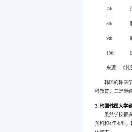
7th
8th
9th
10th
来源：
《
韩
韩国的韩医
科教育；三是继
3.
韩国韩医大学
虽然学校很
预科和
4
年本科。