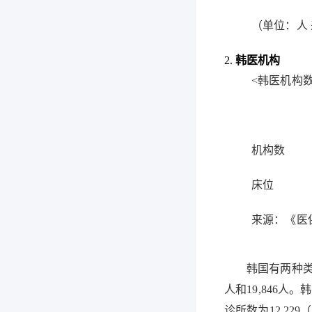
（单位：人
2.
韩医机构
<
韩医机构
机构数
床位
来源：
《
医
韩国有两种
人和
19,846
人。韩
诊所数为
12,229
（