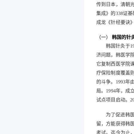
传到日本，清朝
集成》的
338
证基
成龙《针经要诀
（一）
韩国的针
韩国针灸于
1
济问题，韩医学
它复制西医学院
疗保险制度覆盖
的斗争。
1993
年
局。
1994
年，成
试点项目启动。
2
为了促进韩
留，方能获得韩
考试。迄今为止