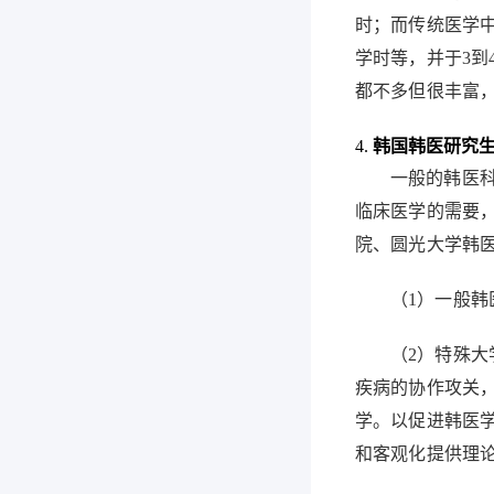
时；而传统医学
学时等，并于
3
到
都不多但很丰富
4.
韩国韩医研究
一般的韩医
临床医学的需要
院、圆光大学韩
（
1
）
一般韩
（
2
）
特殊大
疾病的协作攻关
学。以促进韩医
和客观化提供理