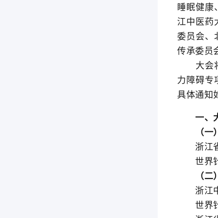
睡眠健康
江中医药
委员会、
传承委员会
大会将邀
力障碍专
具体通知
一、大
（一）
浙江省
世界针
（二）
浙江中
世界针灸