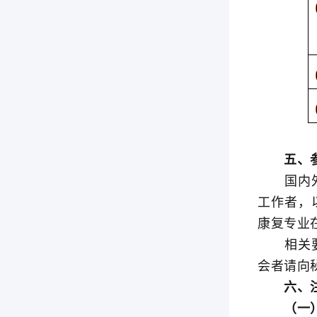
五、参
国内外针
工作者，
康复专业
相关要求
会者请向
六、注
（一）