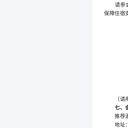
请参会人
保障住宿
（请用微
七、会
推荐酒
地址：浙