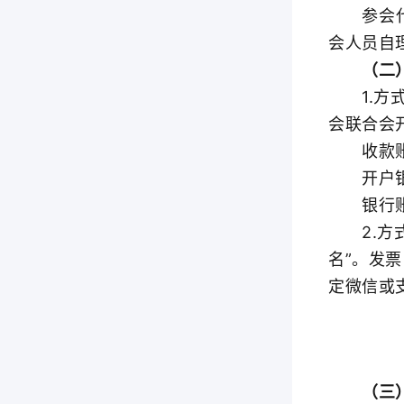
参会代表
会人员自理
（二）
1.方式
会联合会
收款账
开户银行
银行账号：0
2.方式
名”。发
定微信或
（三）