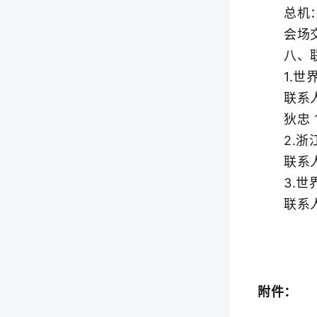
总机：05
会场交
八、联
1.世界
联系人：杨
狄忠 18
2.浙江
联系人：王
3.世界
联系人：雷
附件：