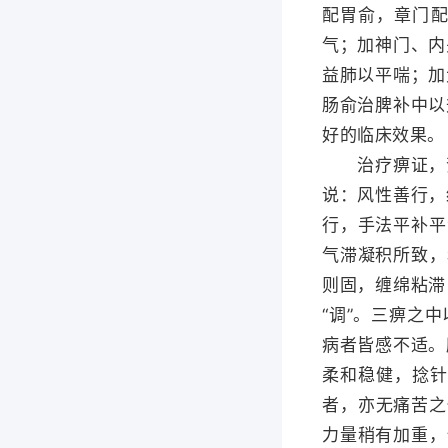
配胃俞，章门
气；加神门、内
益肺以平喘；加
肠俞治脾补中以
好的临床效果。
治疗痹证，贺
说：风性善行，
行，手法平补平
气滞凝积所致，
则固，缠绵粘滞
“调”。三痹之
病者皆感不适。
柔和稳健，捻针
者，亦无痛苦之
力量稍有加重，