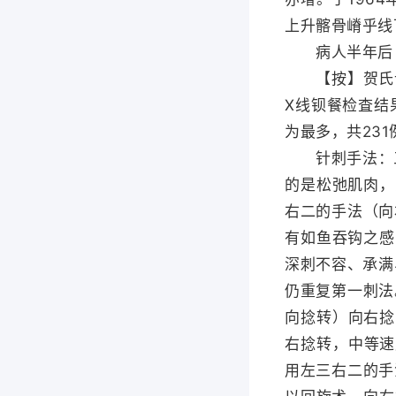
上升髂骨嵴乎线
病人半年后（1
【按】贺氏认
X线钡餐检査结果
为最多，共231
针刺手法：三
的是松弛肌肉，
右二的手法（向
有如鱼吞钩之感
深刺不容、承满
仍重复第一刺法
向捻转）向右捻
右捻转，中等速
用左三右二的手