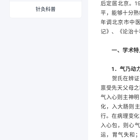
后定居北京。1
针灸科普
平，能够十分熟
年调北京市中
记》、《论治十
一、学术特
1．气乃动力
贺氏在辨证论
禀受先天父母之
气入心则主神明
化，入大肠则
行。在病理变化
入心包，则心
运，胃气失和