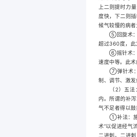
上二则提时力量
度快，下二则插
候气较慢的病者
⑤回旋术：将
超过360度，
⑥摇针术：将
速度中等。此术
⑦弹针术：凡
制、调节、激发
（2）五法：
内。所谓的补泻
气不足者得以鼓
①补法：施用
术”以促进经气
二进刺。二进刺