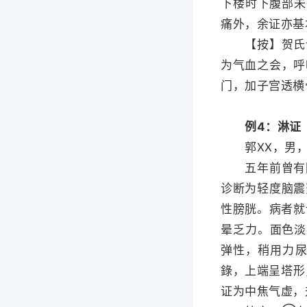
下楼时下腹部未
痛外，余证亦基
【按】贺氏认
为气血之会，呼
门，加子宫透横
例4：淋证
郭XX，男，14
五年前曾有因
诊断为轻度脑震
性膀胱。病者就
晕乏力。面色淡
弹性，稍用力
錄，上端呈塔形
证为中焦气虚，