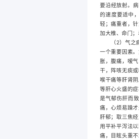
要沿经放射。病
的速度要适中，
轻；痛重者，针
加大椎、命门；
（2）气之病“
一个重要因素。
胀，腹痛，嗳气
干，阵咳无痰或
喉干痛等肝肾阴
等肝心火盛的症
是气郁伤肝而
痛，心烦易躁才
肝郁；取三焦经
用平补平泻法以
痛，目眩头重不