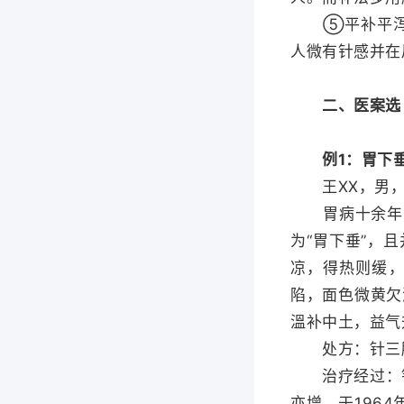
⑤平补平泻法：
人微有针感并在
二、医案选
例1：胃下
王XX，男，49
胃病十余年，常
为“胃下垂”，
凉，得热则缓
陷，面色微黄欠
溫补中土，益气
处方：针三脘
治疗经过：针1
亦增。于196