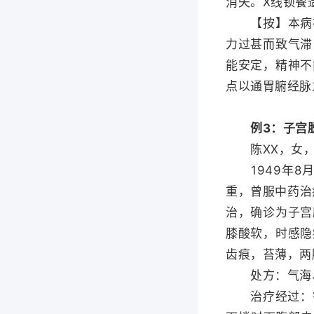
消失。X线钡餐
【按】本病在
力过甚而致气滞
能安定，精神不
点以通胃腑经脉
例3：子宫
陈XX，女，4
1949年8
重，曾服中药治
治，确诊为子宫
膝酸软，时感隐
齿痕，苔薄，两
处方：气海、
治疗经过：针