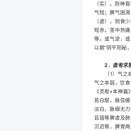
（实），则神昏
气短；脾气困滞
（虚），则食少
短赤，茎中热痛
等。或气逆，或
以期“阴平阳秘
2．虚者求
（1）气之病“
气之本弱，饮食
《灵枢•本神篇
苔白腻，脉弦缓
淡白，脉细无力
且弱等脾虚及肺
沉迟等，脾胃两