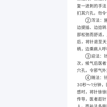
复一进刺的手法
扪其穴孔，勿令
②泻法：施用三
边提插、边捻转
部松弛而舒适，
后，将针退至天
柄，边乘病人呼
③迎法：针刺方
次，候气后医者
穴孔，令邪气外
④随法：针刺
30秒〜1分钟
感时，将针徐徐
传导，医者趁针
人。而补法多用