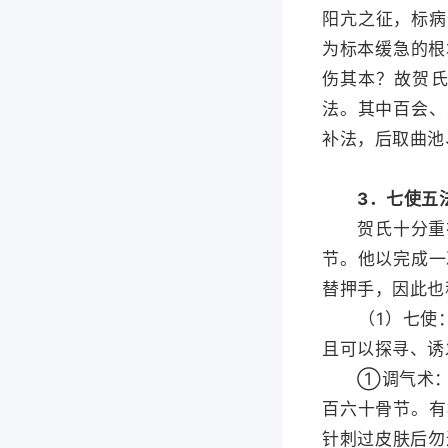
阳亢之征，标病
为标本缓急的根
伤其本？故贺
法。其中百会、
补法，后取曲池
3．七使五
贺氏十分重视
节。他以完成一
替押手，因此也
（1）七使：
且可以探寻、诱
①调气术：杨
百六十骨节。有
针刺过皮肤后勿