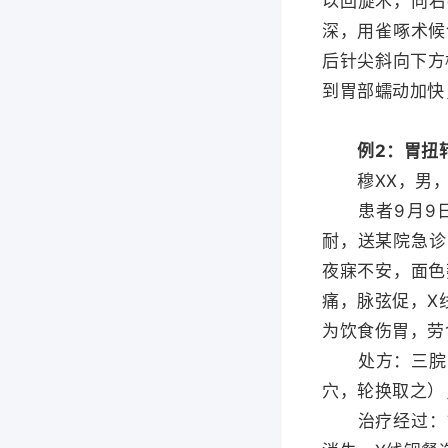
以回旋术，向右
深，用雀啄术候
后针尖斜向下方
到胃部蠕动加快
例2：胃扭
穆XX，男，3
患者9月9日
耐，送某院急诊
夜寐不安，面色
痛，脉弦促，X
为饮食伤胃，劳
处方：三脘（
穴，轮换取之）
治疗经过：针