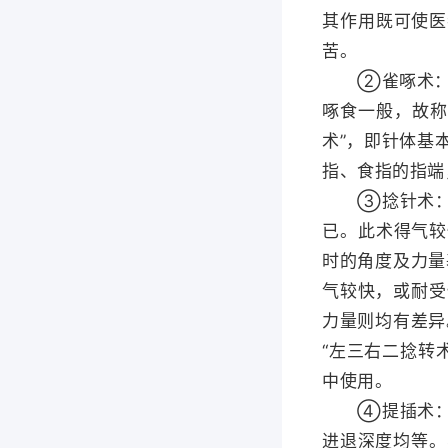
其作用既可使医
苦。
②雀啄术：针
啄食一般，故称
术”，即针体基
指、食指的指端
③捻针术：“
已。此术得气较
时的角度及力量
气较快，或耐受
力量则均有差异
“左三右二捻转
中使用。
④提插术：临
进退深度均等。