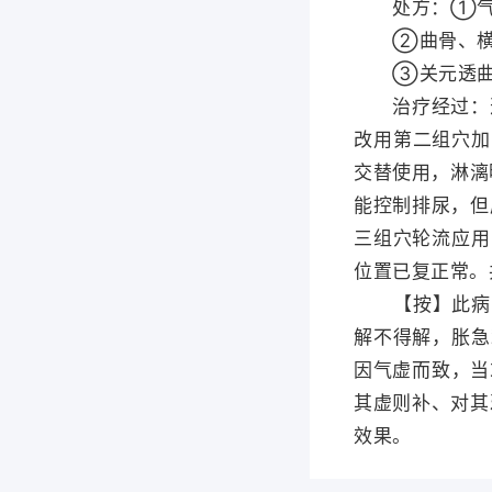
处方：①气海
②曲骨、横骨
③关元透曲骨
治疗经过：选
改用第二组穴加
交替使用，淋漓
能控制排尿，但
三组穴轮流应用
位置已复正常。
【按】此病归属
解不得解，胀急
因气虚而致，当
其虚则补、对其
效果。